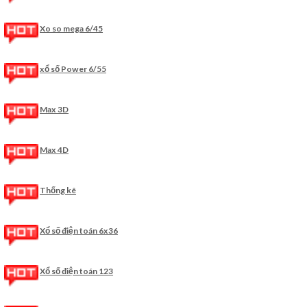
Xo so mega 6/45
xổ số Power 6/55
Max 3D
Max 4D
Thống kê
Xổ số điện toán 6x36
Xổ số điện toán 123