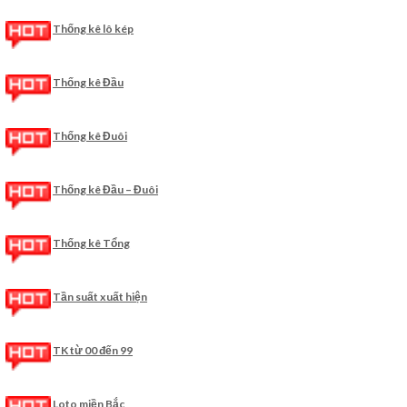
Thống kê lô kép
Thống kê Đầu
Thống kê Đuôi
Thống kê Đầu – Đuôi
Thống kê Tổng
Tần suất xuất hiện
TK từ 00 đến 99
Loto miền Bắc