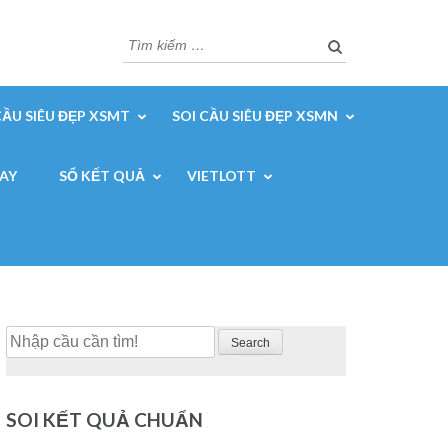
Tìm
kiếm
cho:
CẦU SIÊU ĐẸP XSMT
SOI CẦU SIÊU ĐẸP XSMN
AY
SỔ KẾT QUẢ
VIETLOTT
Search
SOI KẾT QUẢ CHUẨN