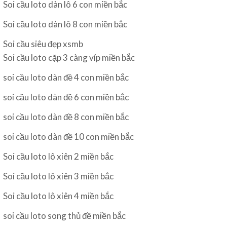
Soi cầu loto dàn lô 6 con miền bắc
Soi cầu loto dàn lô 8 con miền bắc
Soi cầu siêu đẹp xsmb
Soi cầu loto cặp 3 càng víp miền bắc
soi cầu loto dàn đề 4 con miền bắc
soi cầu loto dàn đề 6 con miền bắc
soi cầu loto dàn đề 8 con miền bắc
soi cầu loto dàn đề 10 con miền bắc
Soi cầu loto lô xiên 2 miền bắc
Soi cầu loto lô xiên 3 miền bắc
Soi cầu loto lô xiên 4 miền bắc
soi cầu loto song thủ đề miền bắc