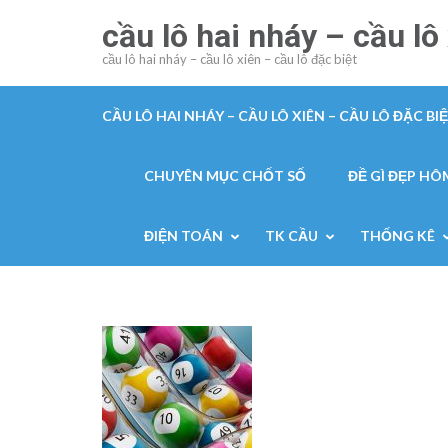
Bỏ
cầu lô hai nháy – cầu lô
qua
cầu lô hai nháy – cầu lô xiên – cầu lô đặc biệt
và
tới
CẦU LÔ HAI NHÁY – CẦU LÔ XIÊN – CẦU LÔ ĐẶC BI
nội
dung
(ấn
CHUYÊN MỤC CHỐT SỐ
ĐỀ GÌ ĐẸP HÔ
Enter)
ĐIỆN TOÁN
TK CẦU
THỐNG KÊ