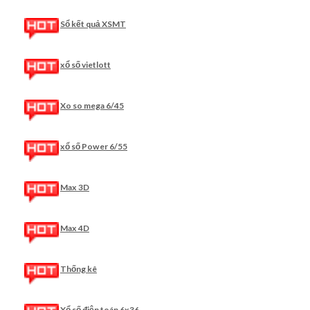
Sổ kết quả XSMT
xổ số vietlott
Xo so mega 6/45
xổ số Power 6/55
Max 3D
Max 4D
Thống kê
Xổ số điện toán 6x36