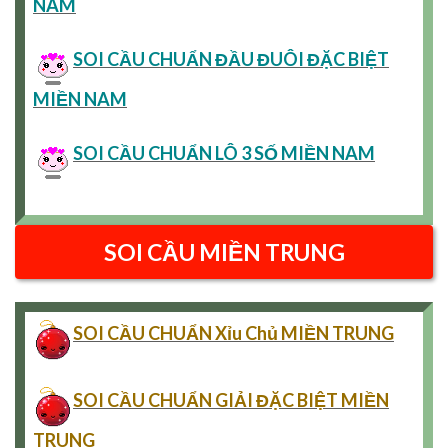
NAM
SOI CẦU CHUẨN ĐẦU ĐUÔI ĐẶC BIỆT
MIỀN NAM
SOI CẦU CHUẨN LÔ 3 SỐ MIỀN NAM
SOI CẦU MIỀN TRUNG
SOI CẦU CHUẨN Xỉu Chủ MIỀN TRUNG
SOI CẦU CHUẨN GIẢI ĐẶC BIỆT MIỀN
TRUNG