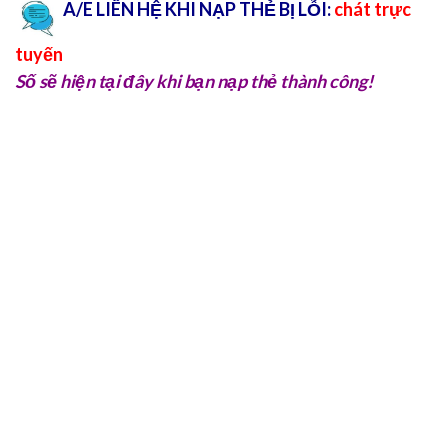
A/E LIÊN HỆ KHI NẠP THẺ BỊ LỖI:
chát trực
tuyến
Số sẽ hiện tại đây khi bạn nạp thẻ thành công!