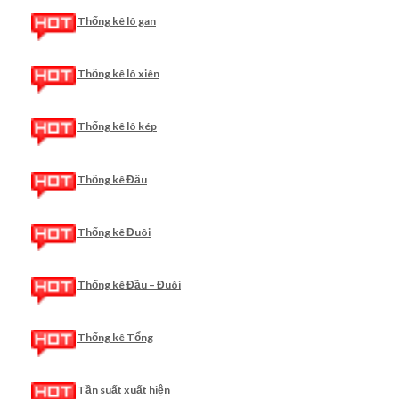
Thống kê lô gan
Thống kê lô xiên
Thống kê lô kép
Thống kê Đầu
Thống kê Đuôi
Thống kê Đầu – Đuôi
Thống kê Tổng
Tần suất xuất hiện