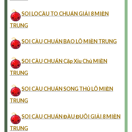
SOI LOCẦU TO CHUẨN GIẢI 8 MIỀN
TRUNG
SOI CẦU CHUẨN BAO LÔ MIỀN TRUNG
SOI CẦU CHUẨN Cặp Xỉu Chủ MIỀN
TRUNG
SOI CẦU CHUẨN SONG THỦ LÔ MIỀN
TRUNG
SOI CẦU CHUẨN ĐẦU ĐUÔI GIẢI 8 MIỀN
TRUNG