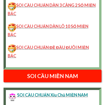
SOI CẦU CHUẨN DÀN 3 CÀNG 2 SỐ MIỀN
BẮC
SOI CẦU CHUẨN DÀN LÔ 10 SỐ MIỀN
BẮC
SOI CẦU CHUẨN ĐỀ ĐẦU ĐUÔI MIỀN
BẮC
SOI CẦU MIỀN NAM
SOI CẦU CHUẨN Xỉu Chủ MIỀN NAM