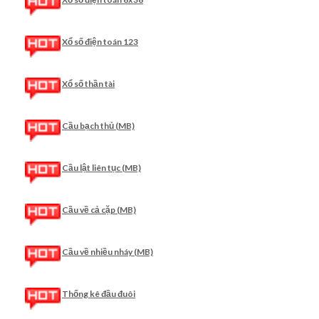
Xổ số điện toán 123
Xổ số thần tài
Cầu bạch thủ (MB)
Cầu lật liên tục (MB)
Cầu về cả cặp (MB)
Cầu về nhiều nháy (MB)
Thống kê đầu đuôi