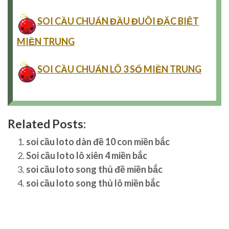
SOI CẦU CHUẨN ĐẦU ĐUÔI ĐẶC BIỆT
MIỀN TRUNG
SOI CẦU CHUẨN LÔ 3 SỐ MIỀN TRUNG
Related Posts:
soi cầu loto dàn đề 10 con miền bắc
Soi cầu loto lô xiên 4 miền bắc
soi cầu loto song thủ đề miền bắc
soi cầu loto song thủ lô miền bắc