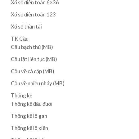
Xổ số điện toán 6×36
Xổ số điện toán 123
Xổ số thần tài
TK Cầu
Cầu bạch thủ (MB)
Cầu lật liên tục (MB)
Cầu về cả cặp (MB)
Cầu về nhiều nháy (MB)
Thống kê
Thống kê đầu đuôi
Thống kê lô gan
Thống kê lô xiên