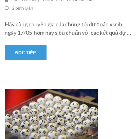
2 bình luận
Hãy cùng chuyên gia của chúng tôi dự đoán xsmb
ngày 17/05 hôm nay siêu chuẩn với các kết quả dự …
ĐỌC TIẾP