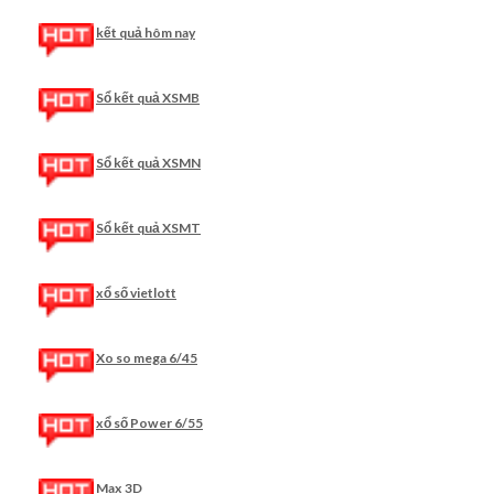
kết quả hôm nay
Sổ kết quả XSMB
Sổ kết quả XSMN
Sổ kết quả XSMT
xổ số vietlott
Xo so mega 6/45
xổ số Power 6/55
Max 3D