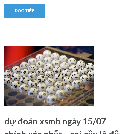
ĐỌC TIẾP
dự đoán xsmb ngày 15/07
chính xác nhất – soi cầu lô đề