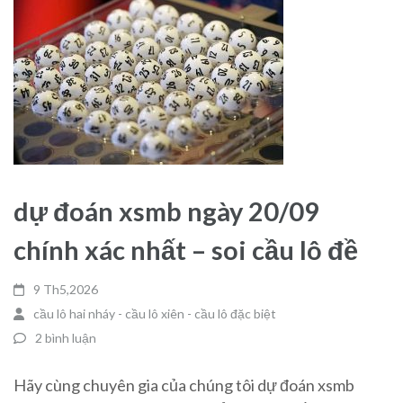
dự đoán xsmb ngày 20/09
chính xác nhất – soi cầu lô đề
9 Th5,2026
cầu lô hai nháy - cầu lô xiên - cầu lô đặc biệt
2 bình luận
Hãy cùng chuyên gia của chúng tôi dự đoán xsmb