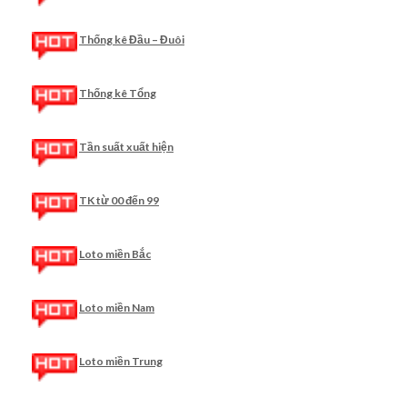
Thống kê Đầu – Đuôi
Thống kê Tổng
Tần suất xuất hiện
TK từ 00 đến 99
Loto miền Bắc
Loto miền Nam
Loto miền Trung