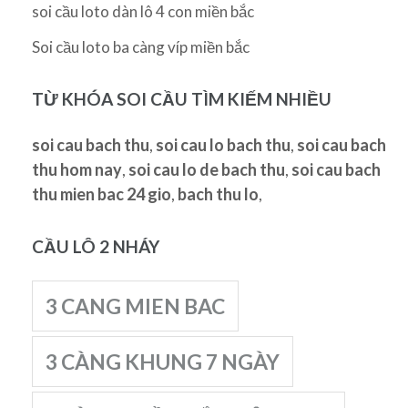
soi cầu loto dàn lô 4 con miền bắc
Soi cầu loto ba càng víp miền bắc
TỪ KHÓA SOI CẦU TÌM KIẾM NHIỀU
soi cau bach thu
,
soi cau lo bach thu
,
soi cau bach
thu hom nay
,
soi cau lo de bach thu
,
soi cau bach
thu mien bac 24 gio
,
bach thu lo
,
CẦU LÔ 2 NHÁY
3 CANG MIEN BAC
3 CÀNG KHUNG 7 NGÀY