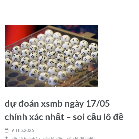
dự đoán xsmb ngày 17/05
chính xác nhất – soi cầu lô đề
9 Th5,2026
cầu lô hai nháy - cầu lô xiên - cầu lô đặc biệt