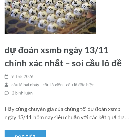
dự đoán xsmb ngày 13/11
chính xác nhất – soi cầu lô đề
9 Th5,2026
cầu lô hai nháy - cầu lô xiên - cầu lô đặc biệt
2 bình luận
Hãy cùng chuyên gia của chúng tôi dự đoán xsmb
ngày 13/11 hôm nay siêu chuẩn với các kết quả dự …
ĐỌC TIẾP