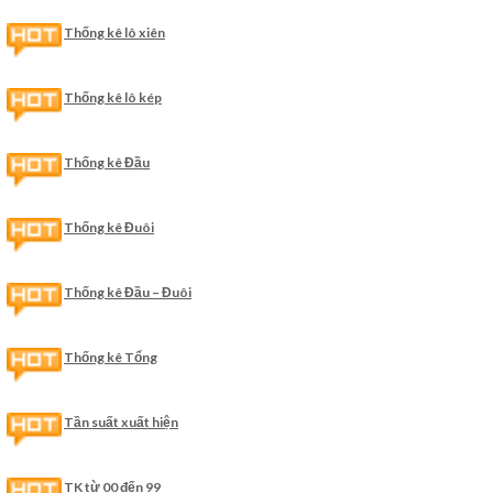
Thống kê lô xiên
Thống kê lô kép
Thống kê Đầu
Thống kê Đuôi
Thống kê Đầu – Đuôi
Thống kê Tổng
Tần suất xuất hiện
TK từ 00 đến 99