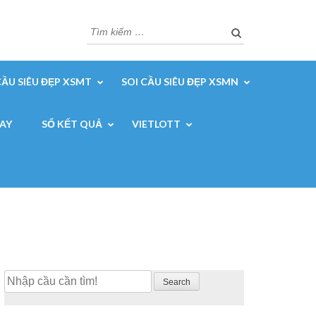
Tìm
kiếm
cho:
CẦU SIÊU ĐẸP XSMT
SOI CẦU SIÊU ĐẸP XSMN
AY
SỔ KẾT QUẢ
VIETLOTT
Search