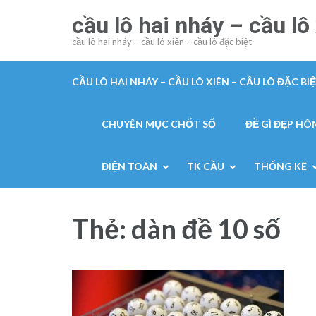
Bỏ
cầu lô hai nháy – cầu lô
qua
cầu lô hai nháy – cầu lô xiên – cầu lô đặc biệt
và
tới
CẦU LÔ HAI NHÁY – CẦU LÔ XIÊN – CẦU LÔ ĐẶC BI
nội
dung
(ấn
CHUYÊN MỤC CHỐT SỐ
ĐỀ GÌ ĐẸP HÔ
Enter)
ĐIỆN TOÁN
TK CẦU
THỐNG KÊ
Thẻ:
dàn đề 10 số