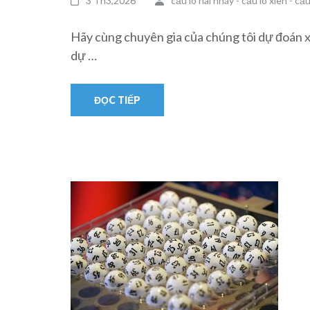
3 Th3,2026
cầu lô hai nháy - cầu lô xiên - cầu
Hãy cùng chuyên gia của chúng tôi dự đoán 
dự …
ĐỌC TIẾP