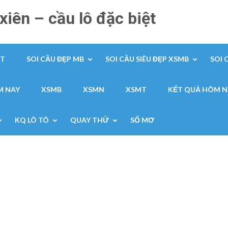
 xiên – cầu lô đặc biệt
ỆT
SOI CẦU ĐẸP MB
SOI CẦU SIÊU ĐẸP XSMB
SOI 
M NAY
XSMB
XSMN
XSMT
KẾT QUẢ HÔM N
KQ LÔ TÔ
QUAY THỬ
SỔ MƠ