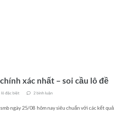
hính xác nhất – soi cầu lô đề
 lô đặc biệt
2 bình luận
xsmb ngày 25/08 hôm nay siêu chuẩn với các kết quả