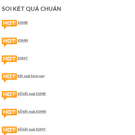
SOI KẾT QUẢ CHUẨN
XSMB
XSMN
XSMT
kết quả hôm nay
Sổ kết quả XSMB
Sổ kết quả XSMN
Sổ kết quả XSMT