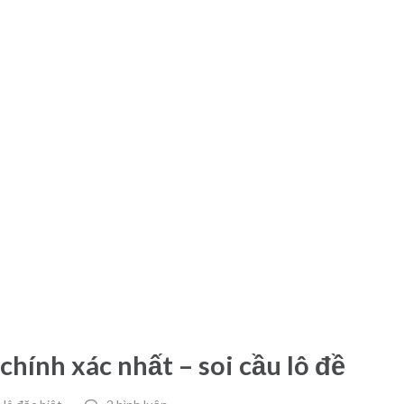
hính xác nhất – soi cầu lô đề