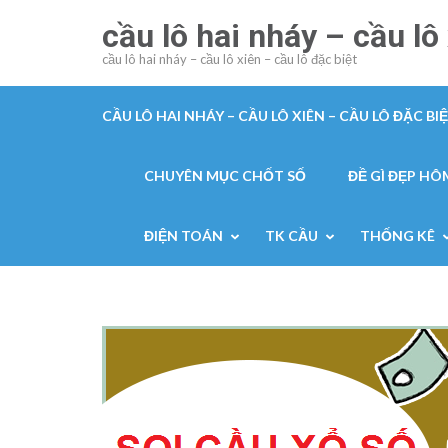
Bỏ
cầu lô hai nháy – cầu lô
qua
cầu lô hai nháy – cầu lô xiên – cầu lô đặc biệt
và
tới
CẦU LÔ HAI NHÁY – CẦU LÔ XIÊN – CẦU LÔ ĐẶC BI
nội
dung
(ấn
CHUYÊN MỤC CHỐT SỐ
ĐỀ GÌ ĐẸP HÔ
Enter)
ĐIỆN TOÁN
TK CẦU
THỐNG KÊ