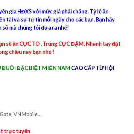
yên gia HĐXS với mức giá phải chăng. Tỷ lệ ăn
ền tài và sự tự tin mỗi ngày cho các bạn.
Bạn hãy
 số mà chúng tôi đưa ra nhé!
 bạn sẽ ăn CỰC TO . Trúng CỰC ĐẬM. Nhanh tay đặt
ng chiều nay bạn nhé !
 ĐUÔI ĐẶC BIỆT MIỀN NAM
CAO CẤP TỪ HỘI
, Gate, VNMobile…
t trực tuyến