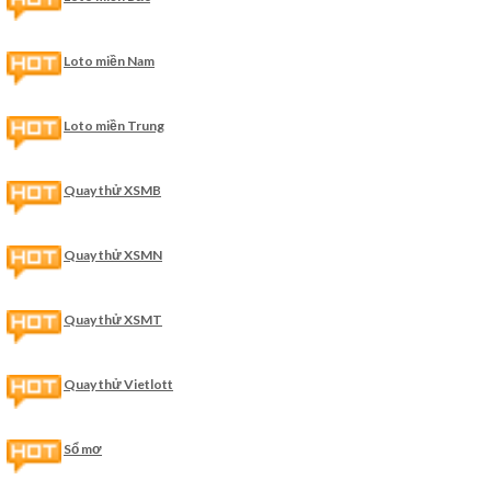
Loto miền Nam
Loto miền Trung
Quay thử XSMB
Quay thử XSMN
Quay thử XSMT
Quay thử Vietlott
Sổ mơ