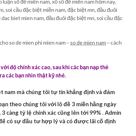
 luận số đề miền nam, xổ số đề miền nam hôm nay,
m, soi cầu đặc biệt miền nam, đặc biệt mn, đầu đuôi
 dac biet mien nam, đầu đuôi đặc biệt mn, soi cầu đặc
cho so de mien phi mien nam –
so de mien nam
– cách
với độ chính xác cao, sau khi các bạn nạp thẻ
ra các bạn nhìn thật kỹ nhé.
ệt nam mà chúng tôi tự tin khẳng định và đảm
bạn theo chúng tôi với lô đề 3 miền hằng ngày
, 3 càng tỷ lệ chính xác cũng lên tới 99% . Admin
để có sự đầu tư hợp lý và có được lãi cố định