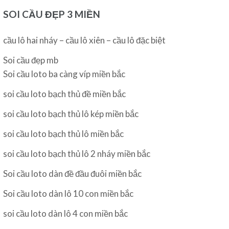
SOI CẦU ĐẸP 3 MIỀN
cầu lô hai nháy – cầu lô xiên – cầu lô đặc biệt
Soi cầu đẹp mb
Soi cầu loto ba càng víp miền bắc
soi cầu loto bạch thủ đề miền bắc
soi cầu loto bạch thủ lô kép miền bắc
soi cầu loto bạch thủ lô miền bắc
soi cầu loto bạch thủ lô 2 nháy miền bắc
Soi cầu loto dàn đề đầu đuôi miền bắc
Soi cầu loto dàn lô 10 con miền bắc
soi cầu loto dàn lô 4 con miền bắc