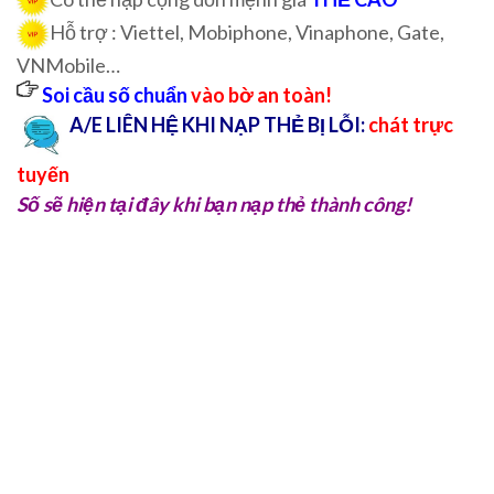
Hỗ trợ : Viettel, Mobiphone, Vinaphone, Gate,
VNMobile…
Soi cầu số chuẩn
vào bờ an toàn!
A/E LIÊN HỆ KHI NẠP THẺ BỊ LỖI:
chát trực
tuyến
Số sẽ hiện tại đây khi bạn nạp thẻ thành công!