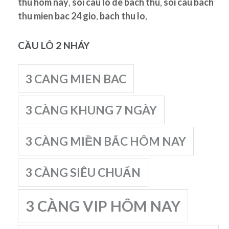
thu hom nay
,
soi cau lo de bach thu
,
soi cau bach
thu mien bac 24 gio
,
bach thu lo
,
CẦU LÔ 2 NHÁY
3 CANG MIEN BAC
3 CÀNG KHUNG 7 NGÀY
3 CÀNG MIỀN BẮC HÔM NAY
3 CÀNG SIÊU CHUẨN
3 CÀNG VIP HÔM NAY