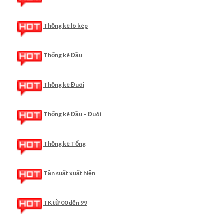
Thống kê lô kép
Thống kê Đầu
Thống kê Đuôi
Thống kê Đầu – Đuôi
Thống kê Tổng
Tần suất xuất hiện
TK từ 00 đến 99