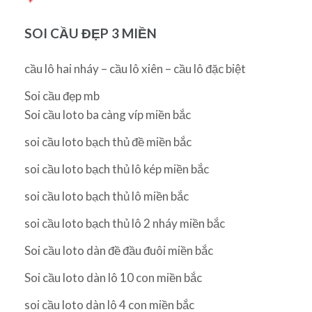
SOI CẦU ĐẸP 3 MIỀN
cầu lô hai nháy – cầu lô xiên – cầu lô đặc biệt
Soi cầu đẹp mb
Soi cầu loto ba càng víp miền bắc
soi cầu loto bạch thủ đề miền bắc
soi cầu loto bạch thủ lô kép miền bắc
soi cầu loto bạch thủ lô miền bắc
soi cầu loto bạch thủ lô 2 nháy miền bắc
Soi cầu loto dàn đề đầu đuôi miền bắc
Soi cầu loto dàn lô 10 con miền bắc
soi cầu loto dàn lô 4 con miền bắc