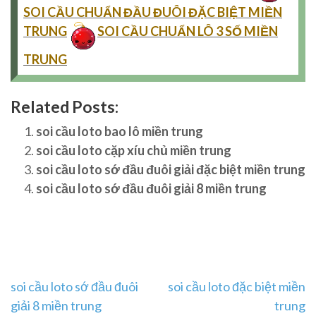
SOI CẦU CHUẨN ĐẦU ĐUÔI ĐẶC BIỆT MIỀN
TRUNG
SOI CẦU CHUẨN LÔ 3 SỐ MIỀN
TRUNG
Related Posts:
soi cầu loto bao lô miền trung
soi cầu loto cặp xíu chủ miền trung
soi cầu loto sớ đầu đuôi giải đặc biệt miền trung
soi cầu loto sớ đầu đuôi giải 8 miền trung
Điều
soi cầu loto sớ đầu đuôi
soi cầu loto đặc biệt miền
giải 8 miền trung
trung