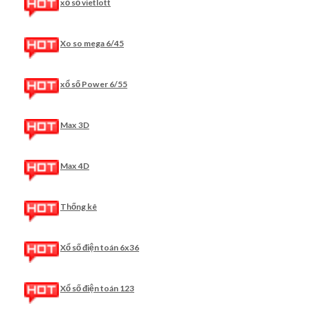
xổ số vietlott
Xo so mega 6/45
xổ số Power 6/55
Max 3D
Max 4D
Thống kê
Xổ số điện toán 6x36
Xổ số điện toán 123