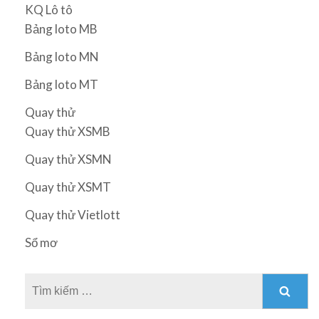
KQ Lô tô
Bảng loto MB
Bảng loto MN
Bảng loto MT
Quay thử
Quay thử XSMB
Quay thử XSMN
Quay thử XSMT
Quay thử Vietlott
Sổ mơ
Tìm
kiếm