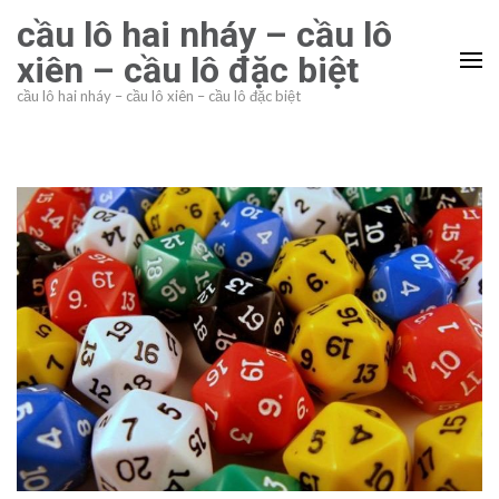
Bỏ
cầu lô hai nháy – cầu lô
qua
xiên – cầu lô đặc biệt
và
cầu lô hai nháy – cầu lô xiên – cầu lô đặc biệt
tới
nội
dung
(ấn
Enter)