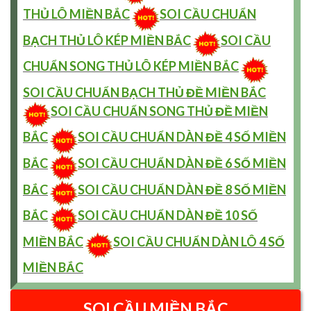
THỦ LÔ MIỀN BẮC
SOI CẦU CHUẨN
BẠCH THỦ LÔ KÉP MIỀN BẮC
SOI CẦU
CHUẨN SONG THỦ LÔ KÉP MIỀN BẮC
SOI CẦU CHUẨN BẠCH THỦ ĐỀ MIỀN BẮC
SOI CẦU CHUẨN SONG THỦ ĐỀ MIỀN
BẮC
SOI CẦU CHUẨN DÀN ĐỀ 4 SỐ MIỀN
BẮC
SOI CẦU CHUẨN DÀN ĐỀ 6 SỐ MIỀN
BẮC
SOI CẦU CHUẨN DÀN ĐỀ 8 SỐ MIỀN
BẮC
SOI CẦU CHUẨN DÀN ĐỀ 10 SỐ
MIỀN BẮC
SOI CẦU CHUẨN DÀN LÔ 4 SỐ
MIỀN BẮC
SOI CẦU MIỀN BẮC