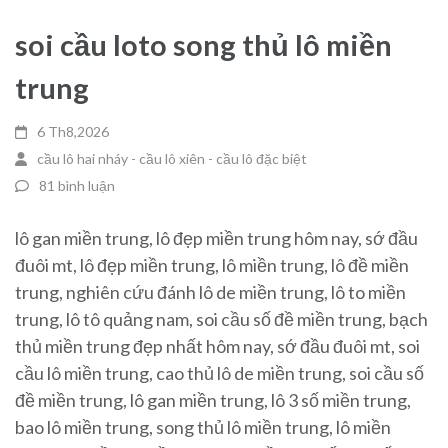
soi cầu loto song thủ lô miền
trung
6 Th8,2026
cầu lô hai nháy - cầu lô xiên - cầu lô đặc biệt
81 bình luận
lô gan miền trung, lô đẹp miền trung hôm nay, sớ đầu
đuôi mt, lô đẹp miền trung, lô miền trung, lô đề miền
trung, nghiên cứu đánh lô de miền trung, lô to miền
trung, lô tô quảng nam, soi cầu số đề miền trung, bạch
thủ miền trung đẹp nhất hôm nay, sớ đầu đuôi mt, soi
cầu lô miền trung, cao thủ lô de miền trung, soi cầu số
đề miền trung, lô gan miền trung, lô 3 số miền trung,
bao lô miền trung, song thủ lô miền trung, lô miền