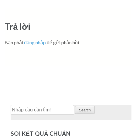
hướng
bài
viết
Trả lời
Bạn phải
đăng nhập
để gửi phản hồi.
Search
SOI KẾT QUẢ CHUẨN