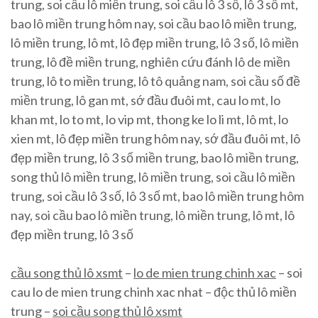
trung, soi cầu lô miền trung, soi cầu lô 3 số, lô 3 số mt,
bao lô miền trung hôm nay, soi cầu bao lô miền trung,
lô miền trung, lô mt, lô đẹp miền trung, lô 3 số, lô miền
trung, lô đề miền trung, nghiên cứu đánh lô de miền
trung, lô to miền trung, lô tô quảng nam, soi cầu số đề
miền trung, lô gan mt, sớ đầu đuôi mt, cau lo mt, lo
khan mt, lo to mt, lo vip mt, thong ke lo li mt, lô mt, lo
xien mt, lô đẹp miền trung hôm nay, sớ đầu đuôi mt, lô
đẹp miền trung, lô 3 số miền trung, bao lô miền trung,
song thủ lô miền trung, lô miền trung, soi cầu lô miền
trung, soi cầu lô 3 số, lô 3 số mt, bao lô miền trung hôm
nay, soi cầu bao lô miền trung, lô miền trung, lô mt, lô
đẹp miền trung, lô 3 số
cầu song thủ lô xsmt
–
lo de mien trung chinh xac
– soi
cau lo de mien trung chinh xac nhat – độc thủ lô miền
trung –
soi cầu song thủ lô xsmt