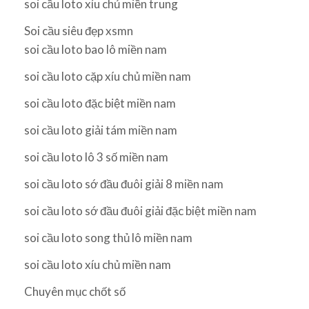
soi cầu loto xíu chủ miền trung
Soi cầu siêu đẹp xsmn
soi cầu loto bao lô miền nam
soi cầu loto cặp xíu chủ miền nam
soi cầu loto đặc biệt miền nam
soi cầu loto giải tám miền nam
soi cầu loto lô 3 số miền nam
soi cầu loto sớ đầu đuôi giải 8 miền nam
soi cầu loto sớ đầu đuôi giải đặc biệt miền nam
soi cầu loto song thủ lô miền nam
soi cầu loto xíu chủ miền nam
Chuyên mục chốt số