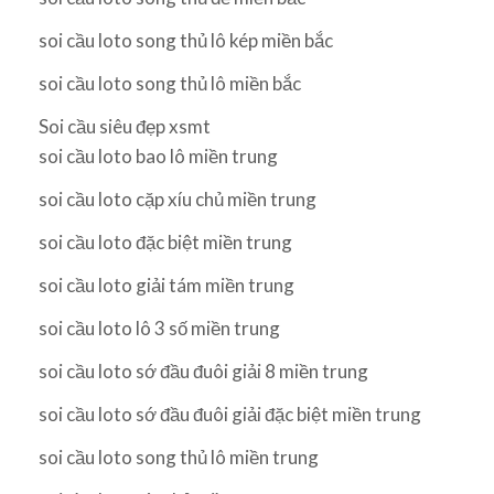
soi cầu loto song thủ lô kép miền bắc
soi cầu loto song thủ lô miền bắc
Soi cầu siêu đẹp xsmt
soi cầu loto bao lô miền trung
soi cầu loto cặp xíu chủ miền trung
soi cầu loto đặc biệt miền trung
soi cầu loto giải tám miền trung
soi cầu loto lô 3 số miền trung
soi cầu loto sớ đầu đuôi giải 8 miền trung
soi cầu loto sớ đầu đuôi giải đặc biệt miền trung
soi cầu loto song thủ lô miền trung