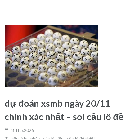
dự đoán xsmb ngày 20/11
chính xác nhất – soi cầu lô đề
8 Th5,2026
cầu lô hai nháy - cầu lô xiên - cầu lô đặc biệt