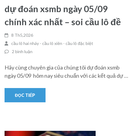
dự đoán xsmb ngày 05/09
chính xác nhất – soi cầu lô đề
8 Th5,2026
cầu lô hai nháy - cầu lô xiên - cầu lô đặc biệt
2 bình luận
Hãy cùng chuyên gia của chúng tôi dự đoán xsmb
ngày 05/09 hôm nay siêu chuẩn với các kết quả dự …
ĐỌC TIẾP