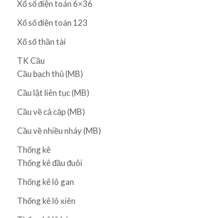
Xổ số điện toán 6×36
Xổ số điện toán 123
Xổ số thần tài
TK Cầu
Cầu bạch thủ (MB)
Cầu lật liên tục (MB)
Cầu về cả cặp (MB)
Cầu về nhiều nháy (MB)
Thống kê
Thống kê đầu đuôi
Thống kê lô gan
Thống kê lô xiên