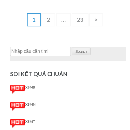
Điều
Trang
Trang
Trang
1
2
…
23
>
hướng
bài
viết
Search
SOI KẾT QUẢ CHUẨN
XSMB
XSMN
XSMT