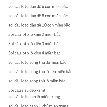
soi cầu loto dàn đề 6 con miền bắc
soi cầu loto dàn đề 8 con miền bắc
soi cầu loto dàn đề 10 con miền bắc
Soi cầu loto lô xiên 2 miền bắc
Soi cầu loto lô xiên 3 miền bắc
Soi cầu loto lô xiên 4 miền bắc
soi cầu loto song thủ đề miền bắc
soi cầu loto song thủ lô kép miền bắc
soi cầu loto song thủ lô miền bắc
Soi cầu siêu đẹp xsmt
soi cầu loto bao lô miền trung
soi cầu loto cặp xíu chủ miền trung