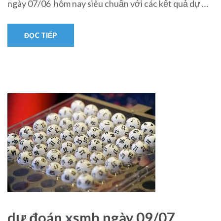
ngày 07/06 hôm nay siêu chuẩn với các kết quả dự …
ĐỌC TIẾP
dự đoán xsmb ngày 09/07