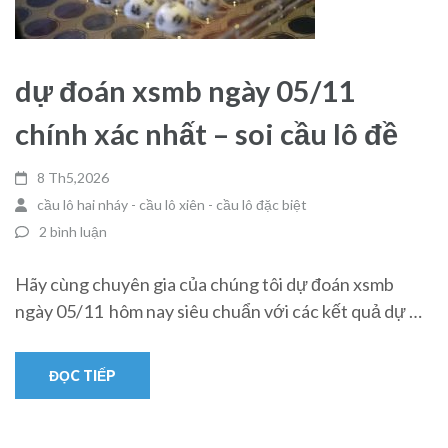
dự đoán xsmb ngày 05/11
chính xác nhất – soi cầu lô đề
8 Th5,2026
cầu lô hai nháy - cầu lô xiên - cầu lô đặc biệt
2 bình luận
Hãy cùng chuyên gia của chúng tôi dự đoán xsmb
ngày 05/11 hôm nay siêu chuẩn với các kết quả dự …
ĐỌC TIẾP