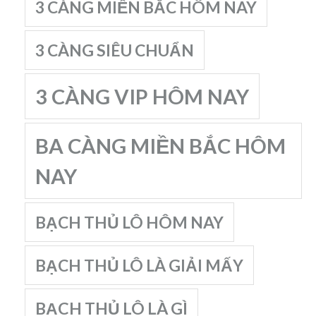
3 CÀNG MIỀN BẮC HÔM NAY
3 CÀNG SIÊU CHUẨN
3 CÀNG VIP HÔM NAY
BA CÀNG MIỀN BẮC HÔM
NAY
BẠCH THỦ LÔ HÔM NAY
BẠCH THỦ LÔ LÀ GIẢI MẤY
BẠCH THỦ LÔ LÀ GÌ