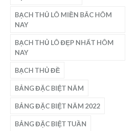
BẠCH THỦ LÔ MIỀN BẮC HÔM
NAY
BẠCH THỦ LÔ ĐẸP NHẤT HÔM
NAY
BẠCH THỦ ĐỀ
BẢNG ĐẶC BIỆT NĂM
BẢNG ĐẶC BIỆT NĂM 2022
BẢNG ĐẶC BIỆT TUẦN