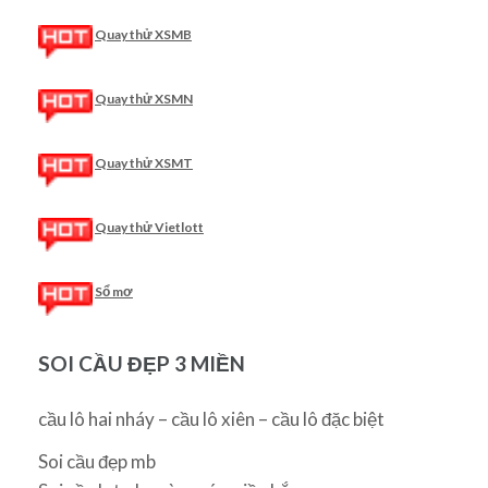
Quay thử XSMB
Quay thử XSMN
Quay thử XSMT
Quay thử Vietlott
Sổ mơ
SOI CẦU ĐẸP 3 MIỀN
cầu lô hai nháy – cầu lô xiên – cầu lô đặc biệt
Soi cầu đẹp mb