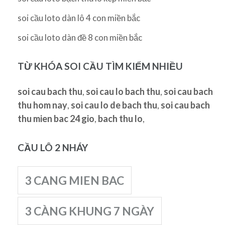
soi cầu loto dàn lô 4 con miền bắc
soi cầu loto dàn đề 8 con miền bắc
TỪ KHÓA SOI CẦU TÌM KIẾM NHIỀU
soi cau bach thu
,
soi cau lo bach thu
,
soi cau bach
thu hom nay
,
soi cau lo de bach thu
,
soi cau bach
thu mien bac 24 gio
,
bach thu lo
,
CẦU LÔ 2 NHÁY
3 CANG MIEN BAC
3 CÀNG KHUNG 7 NGÀY