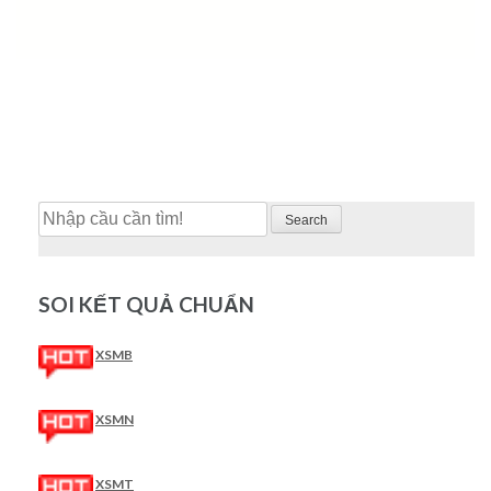
Search
SOI KẾT QUẢ CHUẨN
XSMB
XSMN
XSMT