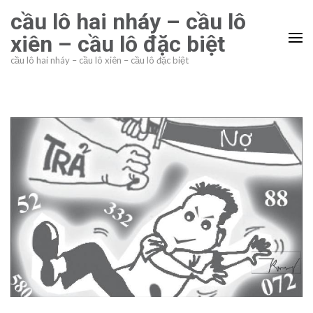
Bỏ
cầu lô hai nháy – cầu lô
qua
xiên – cầu lô đặc biệt
và
cầu lô hai nháy – cầu lô xiên – cầu lô đặc biệt
tới
nội
dung
(ấn
Enter)