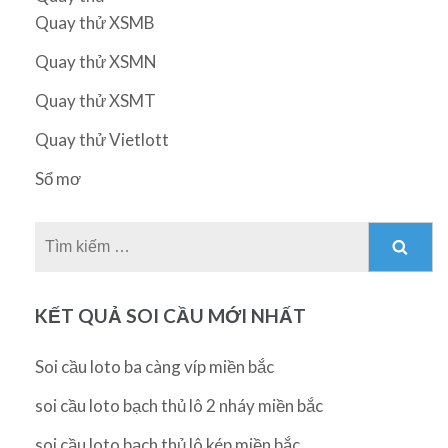
Quay thử XSMB
Quay thử XSMN
Quay thử XSMT
Quay thử Vietlott
Sổ mơ
Tìm
kiếm
cho:
KẾT QUẢ SOI CẦU MỚI NHẤT
Soi cầu loto ba càng víp miền bắc
soi cầu loto bạch thủ lô 2 nháy miền bắc
soi cầu loto bạch thủ lô kép miền bắc