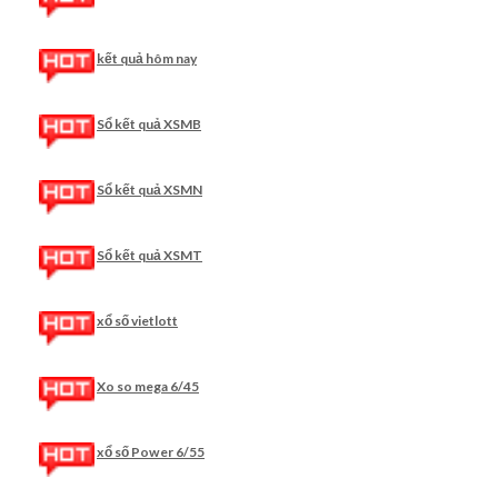
kết quả hôm nay
Sổ kết quả XSMB
Sổ kết quả XSMN
Sổ kết quả XSMT
xổ số vietlott
Xo so mega 6/45
xổ số Power 6/55