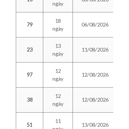
ngày
18
79
06/08/2026
ngày
13
23
11/08/2026
ngày
12
97
12/08/2026
ngày
12
38
12/08/2026
ngày
11
51
13/08/2026
ngày