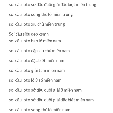
soi cầu loto sớ đầu đuôi giải đặc biệt miền trung
soi cầu loto song thủ lô miền trung
soi cầu loto xíu chủ miền trung
Soi cầu siêu đẹp xsmn
soi cầu loto bao lô miền nam
soi cầu loto cặp xíu chủ miền nam
soi cầu loto đặc biệt miền nam
soi cầu loto giải tám miền nam
soi cầu loto lô 3 số miền nam
soi cầu loto sớ đầu đuôi giải 8 miền nam
soi cầu loto sớ đầu đuôi giải đặc biệt miền nam
soi cầu loto song thủ lô miền nam