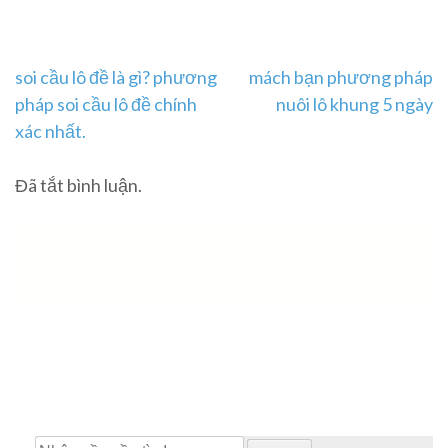
Điều
soi cầu lô đề là gì? phương
mách bạn phương pháp
pháp soi cầu lô đề chính
nuôi lô khung 5 ngày
hướng
xác nhất.
bài
Đã tắt bình luận.
viết