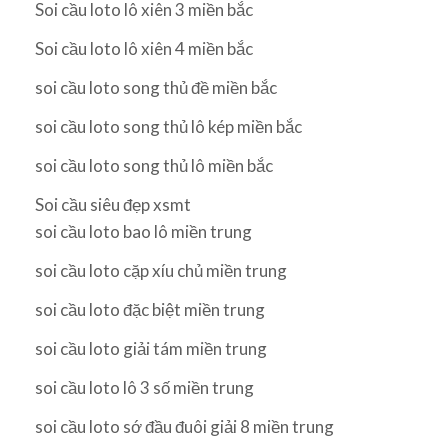
Soi cầu loto lô xiên 3 miền bắc
Soi cầu loto lô xiên 4 miền bắc
soi cầu loto song thủ đề miền bắc
soi cầu loto song thủ lô kép miền bắc
soi cầu loto song thủ lô miền bắc
Soi cầu siêu đẹp xsmt
soi cầu loto bao lô miền trung
soi cầu loto cặp xíu chủ miền trung
soi cầu loto đặc biệt miền trung
soi cầu loto giải tám miền trung
soi cầu loto lô 3 số miền trung
soi cầu loto sớ đầu đuôi giải 8 miền trung