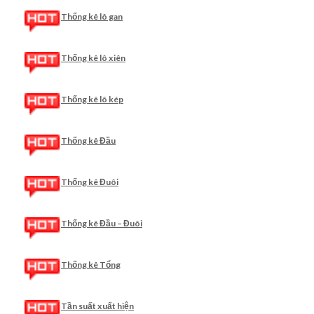
Thống kê lô gan
Thống kê lô xiên
Thống kê lô kép
Thống kê Đầu
Thống kê Đuôi
Thống kê Đầu – Đuôi
Thống kê Tổng
Tần suất xuất hiện