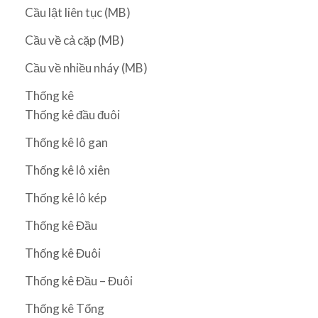
Cầu lật liên tục (MB)
Cầu về cả cặp (MB)
Cầu về nhiều nháy (MB)
Thống kê
Thống kê đầu đuôi
Thống kê lô gan
Thống kê lô xiên
Thống kê lô kép
Thống kê Đầu
Thống kê Đuôi
Thống kê Đầu – Đuôi
Thống kê Tổng