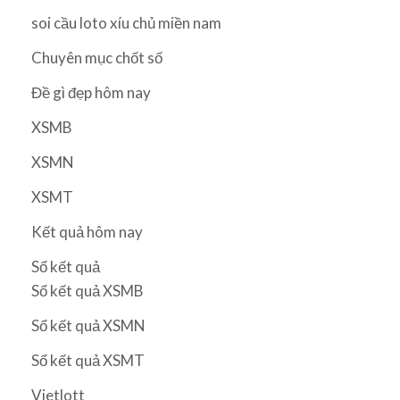
soi cầu loto xíu chủ miền nam
Chuyên mục chốt số
Đề gì đẹp hôm nay
XSMB
XSMN
XSMT
Kết quả hôm nay
Sổ kết quả
Sổ kết quả XSMB
Sổ kết quả XSMN
Sổ kết quả XSMT
Vietlott