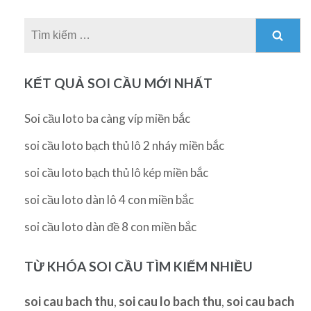
Tìm
kiếm
cho:
KẾT QUẢ SOI CẦU MỚI NHẤT
Soi cầu loto ba càng víp miền bắc
soi cầu loto bạch thủ lô 2 nháy miền bắc
soi cầu loto bạch thủ lô kép miền bắc
soi cầu loto dàn lô 4 con miền bắc
soi cầu loto dàn đề 8 con miền bắc
TỪ KHÓA SOI CẦU TÌM KIẾM NHIỀU
soi cau bach thu
,
soi cau lo bach thu
,
soi cau bach