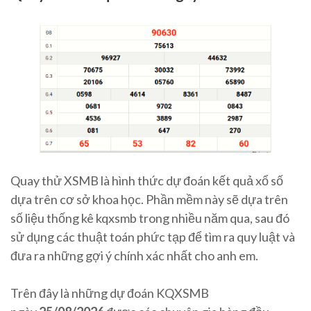
Quay thử XSMB là hình thức dự đoán kết quả xổ số
dựa trên cơ sở khoa học. Phần mềm này sẽ dựa trên
số liệu thống kê kqxsmb trong nhiều năm qua, sau đó
sử dụng các thuật toán phức tạp để tìm ra quy luật và
đưa ra những gợi ý chính xác nhất cho anh em.
Trên đây là những dự đoán KQXSMB