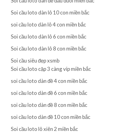
Soi cầu loto dàn đề đầu đuôi miền bắc
Soi cầu loto dàn lô 10 con miền bắc
soi cầu loto dàn lô 4 con miền bắc
Soi cầu loto dàn lô 6 con miền bắc
Soi cầu loto dàn lô 8 con miền bắc
Soi cầu siêu đẹp xsmb
Soi cầu loto cặp 3 càng víp miền bắc
soi cầu loto dàn đề 4 con miền bắc
soi cầu loto dàn đề 6 con miền bắc
soi cầu loto dàn đề 8 con miền bắc
soi cầu loto dàn đề 10 con miền bắc
Soi cầu loto lô xiên 2 miền bắc