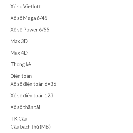
Xổ số Vietlott
Xổ số Mega 6/45
Xổ số Power 6/55
Max 3D
Max 4D
Thống kê
Điện toán
Xổ số điện toán 6×36
Xổ số điện toán 123
Xổ số thần tài
TK Cầu
Cầu bạch thủ (MB)