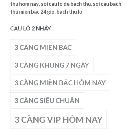
thu hom nay
,
soi cau lo de bach thu
,
soi cau bach
thu mien bac 24 gio
,
bach thu lo
,
CẦU LÔ 2 NHÁY
3 CANG MIEN BAC
3 CÀNG KHUNG 7 NGÀY
3 CÀNG MIỀN BẮC HÔM NAY
3 CÀNG SIÊU CHUẨN
3 CÀNG VIP HÔM NAY