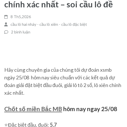
chính xác nhất – soi cầu lô đề
8 Th5,2026
cầu lô hai nháy - cầu lô xiên - cầu lô đặc biệt
2 bình luận
Hãy cùng chuyên gia của chúng tôi dự đoán xsmb
ngày 25/08 hôm nay siêu chuẩn với các kết quả dự
đoán giải đặt biệt đầu đuôi, giải lô tô 2 số, lô xiên chính
xác nhất.
Chốt số miền Bắc MB
hôm nay
ngay 25/08
⭐️Đặc biệt đầu, đuôi:
5,7